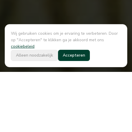
Wij gebruiken cookies om je ervaring te verbeteren. Door
op "Accepteren" te klikken ga je akkoord met ons
cookiebeleid
.
Alleen noodzakelijk
Accepteren
Integrale energieoplossingen
voor
bedrijven
Als adviseur en ontwikkelaar van
innovatieve
energieoplossingen
helpen wij bedrijven met de
opwek,
opslag
en
optimalisatie
van energie.